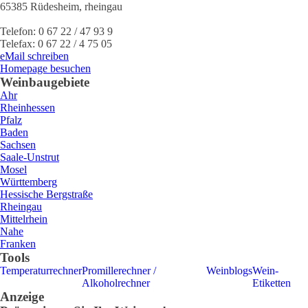
65385
Rüdesheim
,
rheingau
Telefon:
0 67 22 / 47 93 9
Telefax:
0 67 22 / 4 75 05
eMail schreiben
Homepage besuchen
Weinbaugebiete
Ahr
Rheinhessen
Pfalz
Baden
Sachsen
Saale-Unstrut
Mosel
Württemberg
Hessische Bergstraße
Rheingau
Mittelrhein
Nahe
Franken
Tools
Temperaturrechner
Promillerechner /
Weinblogs
Wein-
Alkoholrechner
Etiketten
Anzeige