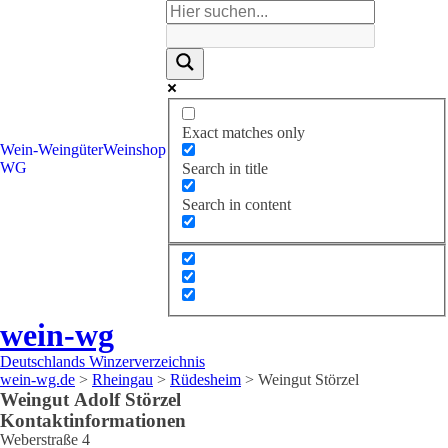
Exact matches only
Wein-
Weingüter
Weinshop
WG
Search in title
Search in content
wein-wg
Deutschlands Winzerverzeichnis
wein-wg.de
>
Rheingau
>
Rüdesheim
>
Weingut Störzel
Weingut
Adolf
Störzel
Kontaktinformationen
Weberstraße 4