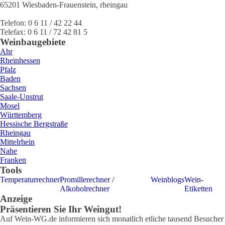
65201
Wiesbaden-Frauenstein
,
rheingau
Telefon:
0 6 11 / 42 22 44
Telefax:
0 6 11 / 72 42 81 5
Weinbaugebiete
Ahr
Rheinhessen
Pfalz
Baden
Sachsen
Saale-Unstrut
Mosel
Württemberg
Hessische Bergstraße
Rheingau
Mittelrhein
Nahe
Franken
Tools
Temperaturrechner
Promillerechner /
Weinblogs
Wein-
Alkoholrechner
Etiketten
Anzeige
Präsentieren Sie Ihr Weingut!
Auf Wein-WG.de informieren sich monatlich etliche tausend Besucher