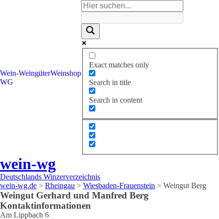
Exact matches only
Wein-
Weingüter
Weinshop
WG
Search in title
Search in content
wein-wg
Deutschlands Winzerverzeichnis
wein-wg.de
>
Rheingau
>
Wiesbaden-Frauenstein
>
Weingut Berg
Weingut
Gerhard und Manfred
Berg
Kontaktinformationen
Am Lippbach 6