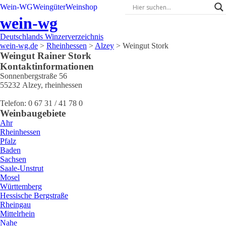
Wein-WG
Weingüter
Weinshop
wein-wg
Deutschlands Winzerverzeichnis
wein-wg.de
>
Rheinhessen
>
Alzey
>
Weingut Stork
Weingut
Rainer
Stork
Kontaktinformationen
Sonnenbergstraße 56
55232
Alzey
,
rheinhessen
Telefon:
0 67 31 / 41 78 0
Weinbaugebiete
Ahr
Rheinhessen
Pfalz
Baden
Sachsen
Saale-Unstrut
Mosel
Württemberg
Hessische Bergstraße
Rheingau
Mittelrhein
Nahe