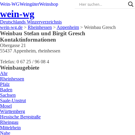
Wein-WG
Weingüter
Weinshop
wein-wg
Deutschlands Winzerverzeichnis
wein-wg.de
>
Rheinhessen
>
Appenheim
>
Weinbau Gresch
Weinbau
Stefan und Birgit
Gresch
Kontaktinformationen
Obergasse 21
55437
Appenheim
,
rheinhessen
Telefax:
0 67 25 / 96 08 4
Weinbaugebiete
Ahr
Rheinhessen
Pfalz
Baden
Sachsen
Saale-Unstrut
Mosel
Württemberg
Hessische Bergstraße
Rheingau
Mittelrhein
Nahe