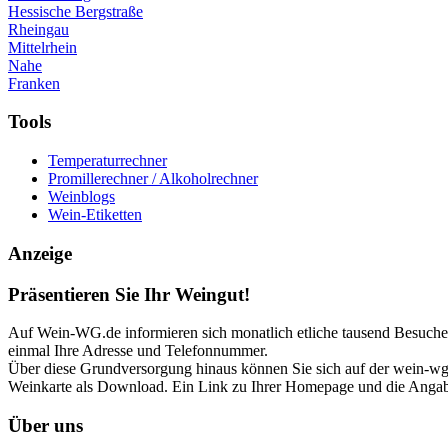
Hessische Bergstraße
Rheingau
Mittelrhein
Nahe
Franken
Tools
Temperaturrechner
Promillerechner / Alkoholrechner
Weinblogs
Wein-Etiketten
Anzeige
Präsentieren Sie Ihr Weingut!
Auf Wein-WG.de informieren sich monatlich etliche tausend Besucher 
einmal Ihre Adresse und Telefonnummer.
Über diese Grundversorgung hinaus können Sie sich auf der wein-wg p
Weinkarte als Download. Ein Link zu Ihrer Homepage und die Angabe
Über uns