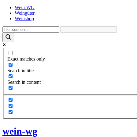
Wein-WG
Weingüter
Weinshop
Exact matches only
Search in title
Search in content
wein-wg