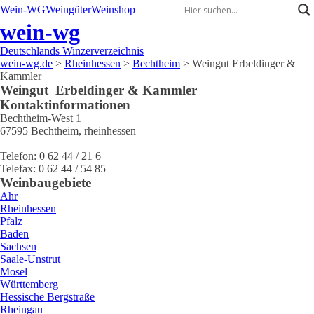
Wein-WG
Weingüter
Weinshop
wein-wg
Deutschlands Winzerverzeichnis
wein-wg.de
>
Rheinhessen
>
Bechtheim
>
Weingut Erbeldinger &
Kammler
Weingut
Erbeldinger & Kammler
Kontaktinformationen
Bechtheim-West 1
67595
Bechtheim
,
rheinhessen
Telefon:
0 62 44 / 21 6
Telefax:
0 62 44 / 54 85
Weinbaugebiete
Ahr
Rheinhessen
Pfalz
Baden
Sachsen
Saale-Unstrut
Mosel
Württemberg
Hessische Bergstraße
Rheingau