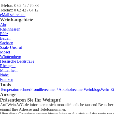
Telefon:
0 62 42 / 76 33
Telefax:
0 62 42 / 64 12
eMail schreiben
Weinbaugebiete
Ahr
Rheinhessen
Pfalz
Baden
Sachsen
Saale-Unstrut
Mosel
Württemberg
Hessische Bergstraße
Rheingau
Mittelrhein
Nahe
Franken
Tools
Temperaturrechner
Promillerechner / Alkoholrechner
Weinblogs
Wein-Et
Anzeige
Präsentieren Sie Ihr Weingut!
Auf Wein-WG.de informieren sich monatlich etliche tausend Besucher ü
einmal Ihre Adresse und Telefonnummer.
Über diese Grundversorgung hinaus können Sie sich auf der wein-wg pr