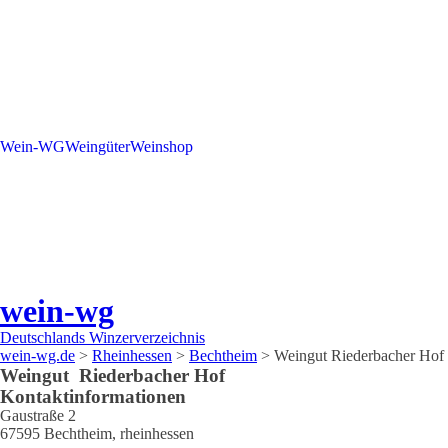
Wein-WG
Weingüter
Weinshop
wein-wg
Deutschlands Winzerverzeichnis
wein-wg.de
>
Rheinhessen
>
Bechtheim
>
Weingut Riederbacher Hof
Weingut
Riederbacher Hof
Kontaktinformationen
Gaustraße 2
67595
Bechtheim
,
rheinhessen