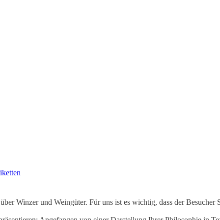
iketten
ber Winzer und Weingüter. Für uns ist es wichtig, dass der Besucher 
äsentieren: Angefangen von einer Darstellung Ihrer Philosophie in Tex