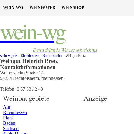
WEIN-WG
WEINGÜTER
WEINSHOP
wein-wg
Deutschlands Winzerverzeichnis
wein-wg.de
>
Rheinhessen
>
Bechtolsheim
>
Weingut Bretz
Weingut
Heinrich
Bretz
Kontaktinformationen
Weinolsheim Straße 14
55234
Bechtolsheim
,
rheinhessen
Telefon:
0 67 33 / 2 43
Weinbaugebiete
Anzeige
Ahr
Rheinhessen
Pfalz
Baden
Sachsen
Saale-Unstrut