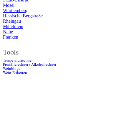
Mosel
Württemberg
Hessische Bergstraße
Rheingau
Mittelrhein
Nahe
Franken
Tools
Temperaturrechner
Promillerechner / Alkoholrechner
Weinblogs
Wein-Etiketten