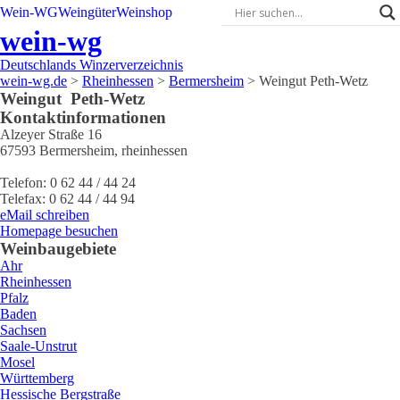
Wein-WG
Weingüter
Weinshop
wein-wg
Deutschlands Winzerverzeichnis
wein-wg.de
>
Rheinhessen
>
Bermersheim
>
Weingut Peth-Wetz
Weingut
Peth-Wetz
Kontaktinformationen
Alzeyer Straße 16
67593
Bermersheim
,
rheinhessen
Telefon:
0 62 44 / 44 24
Telefax:
0 62 44 / 44 94
eMail schreiben
Homepage besuchen
Weinbaugebiete
Ahr
Rheinhessen
Pfalz
Baden
Sachsen
Saale-Unstrut
Mosel
Württemberg
Hessische Bergstraße