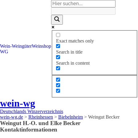
Exact matches only
Wein-
Weingüter
Weinshop
WG
Search in title
Search in content
wein-wg
Deutschlands Winzerverzeichnis
wein-wg.de
>
Rheinhessen
>
Biebelnheim
>
Weingut Becker
Weingut
H.-O. und Elke
Becker
Kontaktinformationen