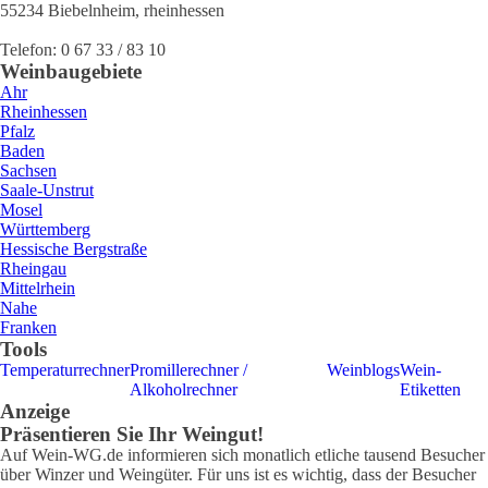
55234
Biebelnheim
,
rheinhessen
Telefon:
0 67 33 / 83 10
Weinbaugebiete
Ahr
Rheinhessen
Pfalz
Baden
Sachsen
Saale-Unstrut
Mosel
Württemberg
Hessische Bergstraße
Rheingau
Mittelrhein
Nahe
Franken
Tools
Temperaturrechner
Promillerechner /
Weinblogs
Wein-
Alkoholrechner
Etiketten
Anzeige
Präsentieren Sie Ihr Weingut!
Auf Wein-WG.de informieren sich monatlich etliche tausend Besucher
über Winzer und Weingüter. Für uns ist es wichtig, dass der Besucher