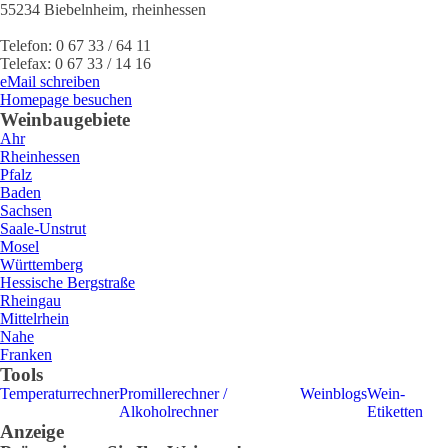
55234
Biebelnheim
,
rheinhessen
Telefon:
0 67 33 / 64 11
Telefax:
0 67 33 / 14 16
eMail schreiben
Homepage besuchen
Weinbaugebiete
Ahr
Rheinhessen
Pfalz
Baden
Sachsen
Saale-Unstrut
Mosel
Württemberg
Hessische Bergstraße
Rheingau
Mittelrhein
Nahe
Franken
Tools
Temperaturrechner
Promillerechner /
Weinblogs
Wein-
Alkoholrechner
Etiketten
Anzeige