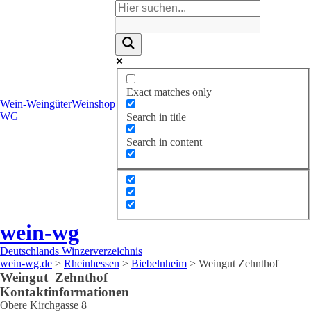
Exact matches only
Wein-
Weingüter
Weinshop
WG
Search in title
Search in content
wein-wg
Deutschlands Winzerverzeichnis
wein-wg.de
>
Rheinhessen
>
Biebelnheim
>
Weingut Zehnthof
Weingut
Zehnthof
Kontaktinformationen
Obere Kirchgasse 8