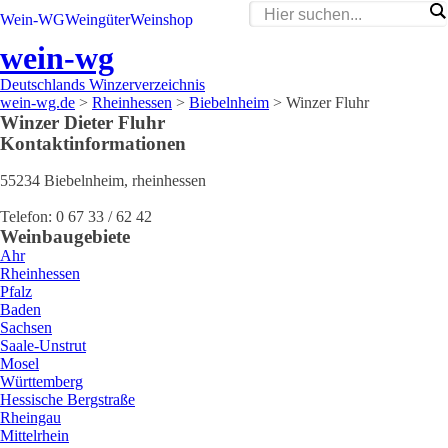
Wein-WG
Weingüter
Weinshop
wein-wg
Deutschlands Winzerverzeichnis
wein-wg.de
>
Rheinhessen
>
Biebelnheim
>
Winzer Fluhr
Winzer
Dieter
Fluhr
Kontaktinformationen
55234
Biebelnheim
,
rheinhessen
Telefon:
0 67 33 / 62 42
Weinbaugebiete
Ahr
Rheinhessen
Pfalz
Baden
Sachsen
Saale-Unstrut
Mosel
Württemberg
Hessische Bergstraße
Rheingau
Mittelrhein