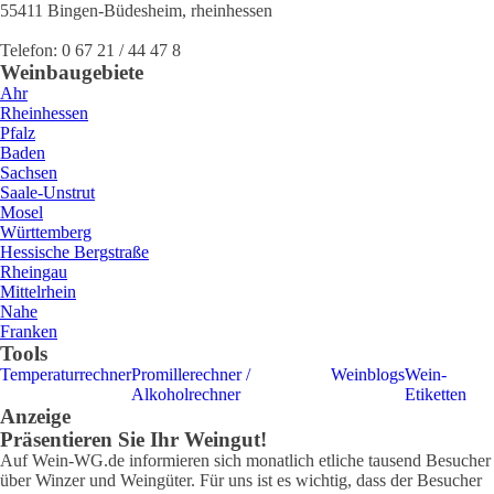
55411
Bingen-Büdesheim
,
rheinhessen
Telefon:
0 67 21 / 44 47 8
Weinbaugebiete
Ahr
Rheinhessen
Pfalz
Baden
Sachsen
Saale-Unstrut
Mosel
Württemberg
Hessische Bergstraße
Rheingau
Mittelrhein
Nahe
Franken
Tools
Temperaturrechner
Promillerechner /
Weinblogs
Wein-
Alkoholrechner
Etiketten
Anzeige
Präsentieren Sie Ihr Weingut!
Auf Wein-WG.de informieren sich monatlich etliche tausend Besucher
über Winzer und Weingüter. Für uns ist es wichtig, dass der Besucher