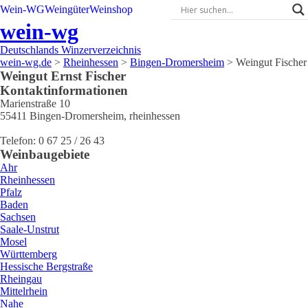
Wein-WG
Weingüter
Weinshop
wein-wg
Deutschlands Winzerverzeichnis
wein-wg.de
>
Rheinhessen
>
Bingen-Dromersheim
>
Weingut Fischer
Weingut
Ernst
Fischer
Kontaktinformationen
Marienstraße 10
55411
Bingen-Dromersheim
,
rheinhessen
Telefon:
0 67 25 / 26 43
Weinbaugebiete
Ahr
Rheinhessen
Pfalz
Baden
Sachsen
Saale-Unstrut
Mosel
Württemberg
Hessische Bergstraße
Rheingau
Mittelrhein
Nahe