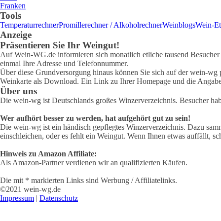
Franken
Tools
Temperaturrechner
Promillerechner / Alkoholrechner
Weinblogs
Wein-Et
Anzeige
Präsentieren Sie Ihr Weingut!
Auf Wein-WG.de informieren sich monatlich etliche tausend Besucher ü
einmal Ihre Adresse und Telefonnummer.
Über diese Grundversorgung hinaus können Sie sich auf der wein-wg pr
Weinkarte als Download. Ein Link zu Ihrer Homepage und die Angabe 
Über uns
Die wein-wg ist Deutschlands großes Winzerverzeichnis. Besucher ha
Wer aufhört besser zu werden, hat aufgehört gut zu sein!
Die wein-wg ist ein händisch gepflegtes Winzerverzeichnis. Dazu samm
einschleichen, oder es fehlt ein Weingut. Wenn Ihnen etwas auffällt, sc
Hinweis zu Amazon Affiliate:
Als Amazon-Partner verdienen wir an qualifizierten Käufen.
Die mit * markierten Links sind Werbung / Affiliatelinks.
©2021 wein-wg.de
Impressum
|
Datenschutz