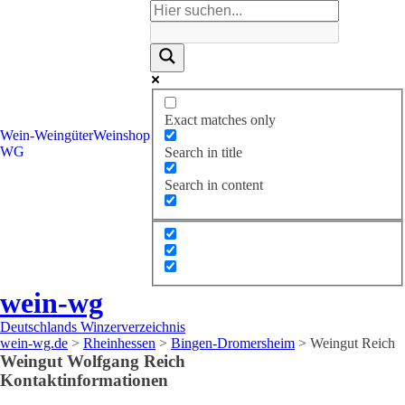
Exact matches only
Wein-
Weingüter
Weinshop
WG
Search in title
Search in content
wein-wg
Deutschlands Winzerverzeichnis
wein-wg.de
>
Rheinhessen
>
Bingen-Dromersheim
>
Weingut Reich
Weingut
Wolfgang
Reich
Kontaktinformationen