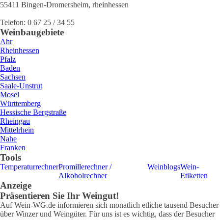
55411
Bingen-Dromersheim
,
rheinhessen
Telefon:
0 67 25 / 34 55
Weinbaugebiete
Ahr
Rheinhessen
Pfalz
Baden
Sachsen
Saale-Unstrut
Mosel
Württemberg
Hessische Bergstraße
Rheingau
Mittelrhein
Nahe
Franken
Tools
Temperaturrechner
Promillerechner /
Weinblogs
Wein-
Alkoholrechner
Etiketten
Anzeige
Präsentieren Sie Ihr Weingut!
Auf Wein-WG.de informieren sich monatlich etliche tausend Besucher
über Winzer und Weingüter. Für uns ist es wichtig, dass der Besucher