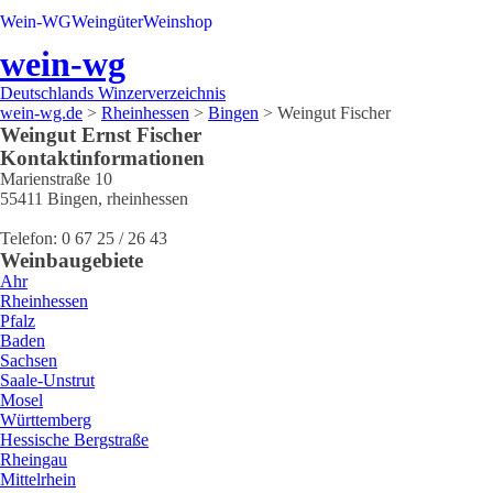
Wein-WG
Weingüter
Weinshop
wein-wg
Deutschlands Winzerverzeichnis
wein-wg.de
>
Rheinhessen
>
Bingen
>
Weingut Fischer
Weingut
Ernst
Fischer
Kontaktinformationen
Marienstraße 10
55411
Bingen
,
rheinhessen
Telefon:
0 67 25 / 26 43
Weinbaugebiete
Ahr
Rheinhessen
Pfalz
Baden
Sachsen
Saale-Unstrut
Mosel
Württemberg
Hessische Bergstraße
Rheingau
Mittelrhein