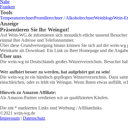
Nahe
Franken
Tools
Temperaturrechner
Promillerechner / Alkoholrechner
Weinblogs
Wein-Et
Anzeige
Präsentieren Sie Ihr Weingut!
Auf Wein-WG.de informieren sich monatlich etliche tausend Besucher ü
einmal Ihre Adresse und Telefonnummer.
Über diese Grundversorgung hinaus können Sie sich auf der wein-wg pr
Weinkarte als Download. Ein Link zu Ihrer Homepage und die Angabe 
Über uns
Die wein-wg ist Deutschlands großes Winzerverzeichnis. Besucher ha
Wer aufhört besser zu werden, hat aufgehört gut zu sein!
Die wein-wg ist ein händisch gepflegtes Winzerverzeichnis. Dazu samm
einschleichen, oder es fehlt ein Weingut. Wenn Ihnen etwas auffällt, sc
Hinweis zu Amazon Affiliate:
Als Amazon-Partner verdienen wir an qualifizierten Käufen.
Die mit * markierten Links sind Werbung / Affiliatelinks.
©2021 wein-wg.de
Impressum
|
Datenschutz