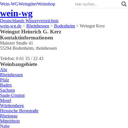
Wein-WG
Weingüter
Weinshop
wein-wg
Deutschlands Winzerverzeichnis
wein-wg.de
>
Rheinhessen
>
Bodenheim
>
Weingut Kerz
Weingut
Heinrich G.
Kerz
Kontaktinformationen
Mainzer Straße 41
55294
Bodenheim
,
rheinhessen
Telefon:
0 61 35 / 22 43
Weinbaugebiete
Ahr
Rheinhessen
Pfalz
Baden
Sachsen
Saale-Unstrut
Mosel
Württemberg
Hessische Bergstraße
Rheingau
Mittelrhein
Nahe