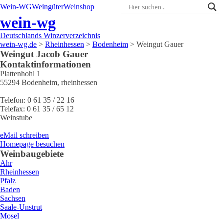
Wein-WG
Weingüter
Weinshop
wein-wg
Deutschlands Winzerverzeichnis
wein-wg.de
>
Rheinhessen
>
Bodenheim
>
Weingut Gauer
Weingut
Jacob
Gauer
Kontaktinformationen
Plattenhohl 1
55294
Bodenheim
,
rheinhessen
Telefon:
0 61 35 / 22 16
Telefax:
0 61 35 / 65 12
Weinstube
eMail schreiben
Homepage besuchen
Weinbaugebiete
Ahr
Rheinhessen
Pfalz
Baden
Sachsen
Saale-Unstrut
Mosel