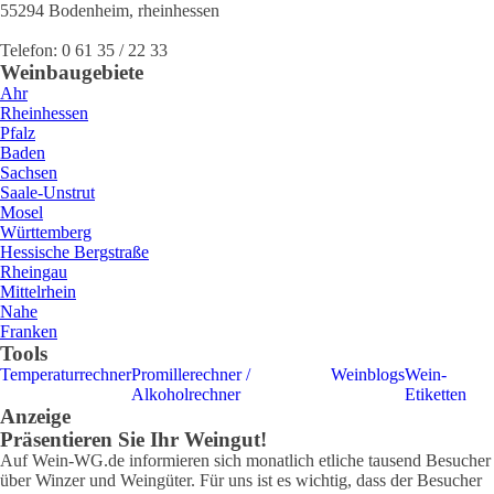
55294
Bodenheim
,
rheinhessen
Telefon:
0 61 35 / 22 33
Weinbaugebiete
Ahr
Rheinhessen
Pfalz
Baden
Sachsen
Saale-Unstrut
Mosel
Württemberg
Hessische Bergstraße
Rheingau
Mittelrhein
Nahe
Franken
Tools
Temperaturrechner
Promillerechner /
Weinblogs
Wein-
Alkoholrechner
Etiketten
Anzeige
Präsentieren Sie Ihr Weingut!
Auf Wein-WG.de informieren sich monatlich etliche tausend Besucher
über Winzer und Weingüter. Für uns ist es wichtig, dass der Besucher