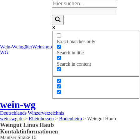
Exact matches only
Wein-
Weingüter
Weinshop
WG
Search in title
Search in content
wein-wg
Deutschlands Winzerverzeichnis
wein-wg.de
>
Rheinhessen
>
Bodenheim
>
Weingut Haub
Weingut
Linus
Haub
Kontaktinformationen
Mainzer Straße 16