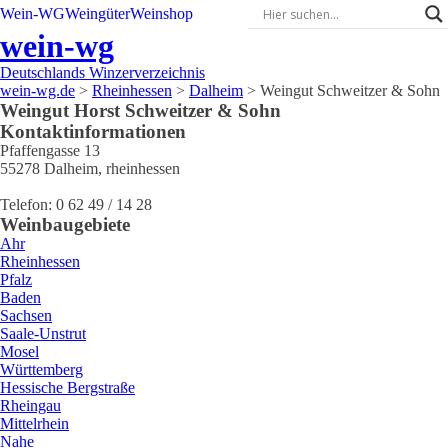
Wein-WG
Weingüter
Weinshop
wein-wg
Deutschlands Winzerverzeichnis
wein-wg.de
>
Rheinhessen
>
Dalheim
>
Weingut Schweitzer & Sohn
Weingut
Horst
Schweitzer & Sohn
Kontaktinformationen
Pfaffengasse 13
55278
Dalheim
,
rheinhessen
Telefon:
0 62 49 / 14 28
Weinbaugebiete
Ahr
Rheinhessen
Pfalz
Baden
Sachsen
Saale-Unstrut
Mosel
Württemberg
Hessische Bergstraße
Rheingau
Mittelrhein
Nahe