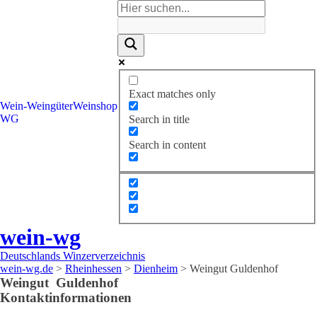
Exact matches only
Wein-
Weingüter
Weinshop
WG
Search in title
Search in content
wein-wg
Deutschlands Winzerverzeichnis
wein-wg.de
>
Rheinhessen
>
Dienheim
>
Weingut Guldenhof
Weingut
Guldenhof
Kontaktinformationen