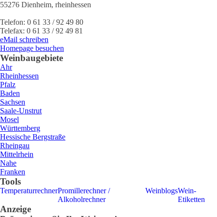
55276
Dienheim
,
rheinhessen
Telefon:
0 61 33 / 92 49 80
Telefax:
0 61 33 / 92 49 81
eMail schreiben
Homepage besuchen
Weinbaugebiete
Ahr
Rheinhessen
Pfalz
Baden
Sachsen
Saale-Unstrut
Mosel
Württemberg
Hessische Bergstraße
Rheingau
Mittelrhein
Nahe
Franken
Tools
Temperaturrechner
Promillerechner /
Weinblogs
Wein-
Alkoholrechner
Etiketten
Anzeige