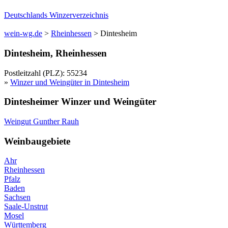
Deutschlands Winzerverzeichnis
wein-wg.de
>
Rheinhessen
>
Dintesheim
Dintesheim
,
Rheinhessen
Postleitzahl (PLZ):
55234
»
Winzer und Weingüter in
Dintesheim
Dintesheim
er Winzer und Weingüter
Weingut
Gunther
Rauh
Weinbaugebiete
Ahr
Rheinhessen
Pfalz
Baden
Sachsen
Saale-Unstrut
Mosel
Württemberg