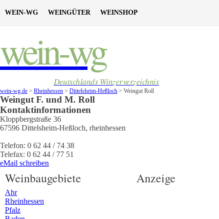
WEIN-WG
WEINGÜTER
WEINSHOP
wein-wg
Deutschlands Winzerverzeichnis
wein-wg.de
>
Rheinhessen
>
Dittelsheim-Heßloch
>
Weingut Roll
Weingut
F. und M.
Roll
Kontaktinformationen
Kloppbergstraße 36
67596
Dittelsheim-Heßloch
,
rheinhessen
Telefon:
0 62 44 / 74 38
Telefax:
0 62 44 / 77 51
eMail schreiben
Weinbaugebiete
Anzeige
Ahr
Rheinhessen
Pfalz
Baden