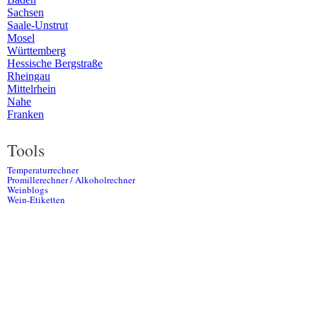
Sachsen
Saale-Unstrut
Mosel
Württemberg
Hessische Bergstraße
Rheingau
Mittelrhein
Nahe
Franken
Tools
Temperaturrechner
Promillerechner / Alkoholrechner
Weinblogs
Wein-Etiketten