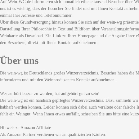
Auf Wein-WG.de informieren sich monatlich etliche tausend Besucher über Wi
uns ist es wichtig, dass der Besucher Sie findet und mit Ihnen Kontakt aufneh
einmal Ihre Adresse und Telefonnummer.
Über diese Grundversorgung hinaus können Sie sich auf der wein-wg präsentie
Darstellung Ihrer Philosophie in Text und Bildform über Veranstaltungsinforma
Weinkarte als Download. Ein Link zu Ihrer Homepage und die Angabe Ihrer eM
den Besuchern, direkt mit Ihnen Kontakt aufzunehmen.
Über uns
Die wein-wg ist Deutschlands großes Winzerverzeichnis. Besucher haben die Mö
informieren und mit den Weinproduzenten Kontakt aufzunehmen.
Wer aufhört besser zu werden, hat aufgehört gut zu sein!
Die wein-wg ist ein händisch gepflegtes Winzerverzeichnis. Dazu sammeln wir
habhaft werden können. Leider können sich dabei auch veraltete oder falsche I
fehlt ein Weingut. Wenn Ihnen etwas auffällt, schreiben Sie uns bitte eine kurz
Hinweis zu Amazon Affiliate:
Als Amazon-Partner verdienen wir an qualifizierten Käufen.