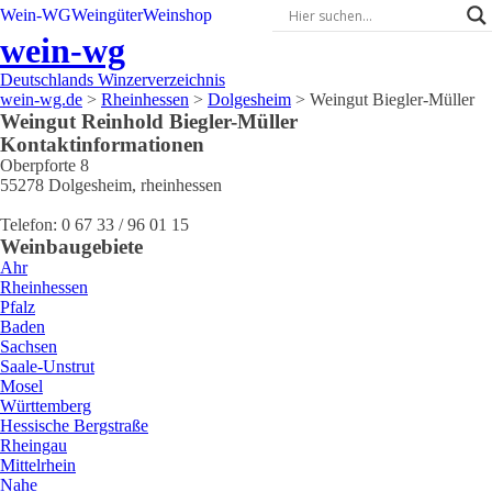
Wein-WG
Weingüter
Weinshop
wein-wg
Deutschlands Winzerverzeichnis
wein-wg.de
>
Rheinhessen
>
Dolgesheim
>
Weingut Biegler-Müller
Weingut
Reinhold
Biegler-Müller
Kontaktinformationen
Oberpforte 8
55278
Dolgesheim
,
rheinhessen
Telefon:
0 67 33 / 96 01 15
Weinbaugebiete
Ahr
Rheinhessen
Pfalz
Baden
Sachsen
Saale-Unstrut
Mosel
Württemberg
Hessische Bergstraße
Rheingau
Mittelrhein
Nahe