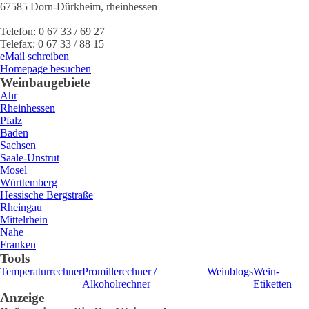
67585
Dorn-Dürkheim
,
rheinhessen
Telefon:
0 67 33 / 69 27
Telefax:
0 67 33 / 88 15
eMail schreiben
Homepage besuchen
Weinbaugebiete
Ahr
Rheinhessen
Pfalz
Baden
Sachsen
Saale-Unstrut
Mosel
Württemberg
Hessische Bergstraße
Rheingau
Mittelrhein
Nahe
Franken
Tools
Temperaturrechner
Promillerechner /
Weinblogs
Wein-
Alkoholrechner
Etiketten
Anzeige