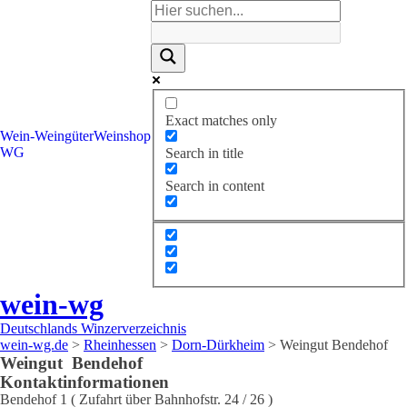
Exact matches only
Wein-
Weingüter
Weinshop
WG
Search in title
Search in content
wein-wg
Deutschlands Winzerverzeichnis
wein-wg.de
>
Rheinhessen
>
Dorn-Dürkheim
>
Weingut Bendehof
Weingut
Bendehof
Kontaktinformationen
Bendehof 1 ( Zufahrt über Bahnhofstr. 24 / 26 )