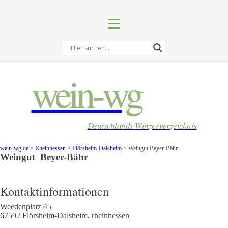
wein-wg
Deutschlands Winzerverzeichnis
wein-wg.de
>
Rheinhessen
>
Flörsheim-Dalsheim
>
Weingut Beyer-Bähr
Weingut
Beyer-Bähr
Kontaktinformationen
Weedenplatz 45
67592
Flörsheim-Dalsheim
,
rheinhessen