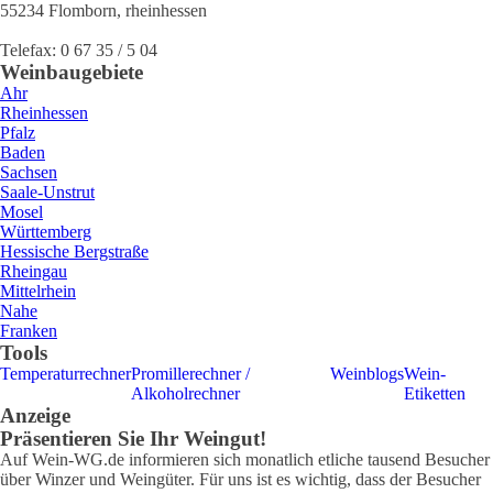
55234
Flomborn
,
rheinhessen
Telefax:
0 67 35 / 5 04
Weinbaugebiete
Ahr
Rheinhessen
Pfalz
Baden
Sachsen
Saale-Unstrut
Mosel
Württemberg
Hessische Bergstraße
Rheingau
Mittelrhein
Nahe
Franken
Tools
Temperaturrechner
Promillerechner /
Weinblogs
Wein-
Alkoholrechner
Etiketten
Anzeige
Präsentieren Sie Ihr Weingut!
Auf Wein-WG.de informieren sich monatlich etliche tausend Besucher
über Winzer und Weingüter. Für uns ist es wichtig, dass der Besucher