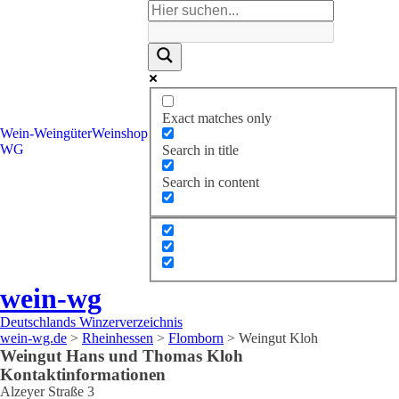
Exact matches only
Wein-
Weingüter
Weinshop
WG
Search in title
Search in content
wein-wg
Deutschlands Winzerverzeichnis
wein-wg.de
>
Rheinhessen
>
Flomborn
>
Weingut Kloh
Weingut
Hans und Thomas
Kloh
Kontaktinformationen
Alzeyer Straße 3