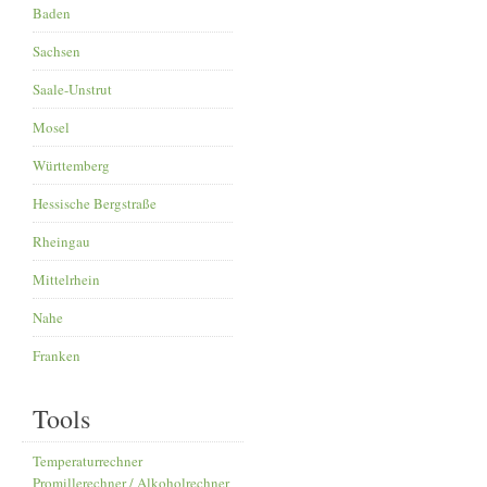
Baden
Sachsen
Saale-Unstrut
Mosel
Württemberg
Hessische Bergstraße
Rheingau
Mittelrhein
Nahe
Franken
Tools
Temperaturrechner
Promillerechner / Alkoholrechner