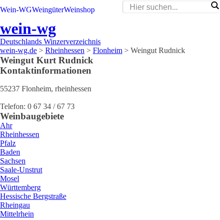
Wein-WG
Weingüter
Weinshop
wein-wg
Deutschlands Winzerverzeichnis
wein-wg.de
>
Rheinhessen
>
Flonheim
>
Weingut Rudnick
Weingut
Kurt
Rudnick
Kontaktinformationen
55237
Flonheim
,
rheinhessen
Telefon:
0 67 34 / 67 73
Weinbaugebiete
Ahr
Rheinhessen
Pfalz
Baden
Sachsen
Saale-Unstrut
Mosel
Württemberg
Hessische Bergstraße
Rheingau
Mittelrhein