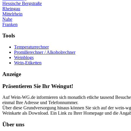
Hessische Bergstraße
Rheingau
Mittelrhein
Nahe
Franken
Tools
Temperaturrechner
Promillerechner / Alkoholrechner
Weinblogs
Wein-Etiketten
Anzeige
Präsentieren Sie Ihr Weingut!
Auf Wein-WG.de informieren sich monatlich etliche tausend Besucher 
einmal Ihre Adresse und Telefonnummer.
Über diese Grundversorgung hinaus können Sie sich auf der wein-wg p
Weinkarte als Download. Ein Link zu Ihrer Homepage und die Angabe
Über uns