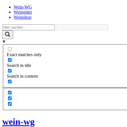
Wein-WG
Weingüter
Weinshop
Exact matches only
Search in title
Search in content
wein-wg