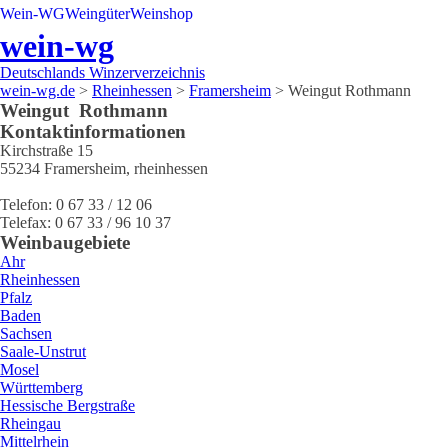
Wein-WG
Weingüter
Weinshop
wein-wg
Deutschlands Winzerverzeichnis
wein-wg.de
>
Rheinhessen
>
Framersheim
>
Weingut Rothmann
Weingut
Rothmann
Kontaktinformationen
Kirchstraße 15
55234
Framersheim
,
rheinhessen
Telefon:
0 67 33 / 12 06
Telefax:
0 67 33 / 96 10 37
Weinbaugebiete
Ahr
Rheinhessen
Pfalz
Baden
Sachsen
Saale-Unstrut
Mosel
Württemberg
Hessische Bergstraße
Rheingau
Mittelrhein