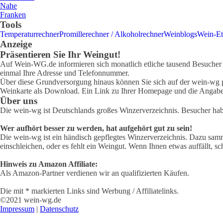
Nahe
Franken
Tools
Temperaturrechner
Promillerechner / Alkoholrechner
Weinblogs
Wein-Et
Anzeige
Präsentieren Sie Ihr Weingut!
Auf Wein-WG.de informieren sich monatlich etliche tausend Besucher ü
einmal Ihre Adresse und Telefonnummer.
Über diese Grundversorgung hinaus können Sie sich auf der wein-wg pr
Weinkarte als Download. Ein Link zu Ihrer Homepage und die Angabe 
Über uns
Die wein-wg ist Deutschlands großes Winzerverzeichnis. Besucher ha
Wer aufhört besser zu werden, hat aufgehört gut zu sein!
Die wein-wg ist ein händisch gepflegtes Winzerverzeichnis. Dazu samm
einschleichen, oder es fehlt ein Weingut. Wenn Ihnen etwas auffällt, sc
Hinweis zu Amazon Affiliate:
Als Amazon-Partner verdienen wir an qualifizierten Käufen.
Die mit * markierten Links sind Werbung / Affiliatelinks.
©2021 wein-wg.de
Impressum
|
Datenschutz