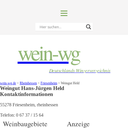
wein-wg
Deutschlands Winzerverzeichnis
wein-wg.de
>
Rheinhessen
>
Friesenheim
>
Weingut Held
Weingut
Hans-Jürgen
Held
Kontaktinformationen
55278
Friesenheim
,
rheinhessen
Telefon:
0 67 37 / 15 64
Weinbaugebiete
Anzeige