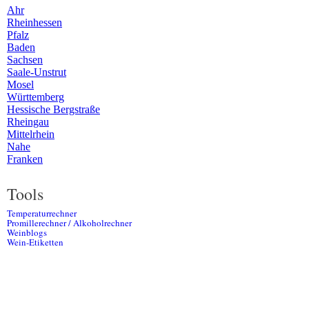
Ahr
Rheinhessen
Pfalz
Baden
Sachsen
Saale-Unstrut
Mosel
Württemberg
Hessische Bergstraße
Rheingau
Mittelrhein
Nahe
Franken
Tools
Temperaturrechner
Promillerechner / Alkoholrechner
Weinblogs
Wein-Etiketten