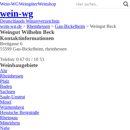
Wein-WG
Weingüter
Weinshop
wein-wg
Deutschlands Winzerverzeichnis
wein-wg.de
>
Rheinhessen
>
Gau-Bickelheim
>
Weingut Beck
Weingut
Wilhelm
Beck
Kontaktinformationen
Breitgasse 6
55599
Gau-Bickelheim
,
rheinhessen
Telefon:
0 67 01 / 10 53
Weinbaugebiete
Ahr
Rheinhessen
Pfalz
Baden
Sachsen
Saale-Unstrut
Mosel
Württemberg
Hessische Bergstraße
Rheingau
Mittelrhein
Nahe