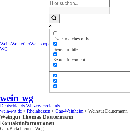
Exact matches only
Wein-
Weingüter
Weinshop
WG
Search in title
Search in content
wein-wg
Deutschlands Winzerverzeichnis
wein-wg.de
>
Rheinhessen
>
Gau-Weinheim
>
Weingut Dautermann
Weingut
Thomas
Dautermann
Kontaktinformationen
Gau-Bickelheimer Weg 1