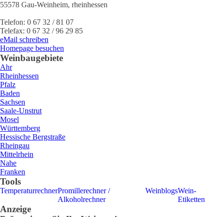
55578
Gau-Weinheim
,
rheinhessen
Telefon:
0 67 32 / 81 07
Telefax:
0 67 32 / 96 29 85
eMail schreiben
Homepage besuchen
Weinbaugebiete
Ahr
Rheinhessen
Pfalz
Baden
Sachsen
Saale-Unstrut
Mosel
Württemberg
Hessische Bergstraße
Rheingau
Mittelrhein
Nahe
Franken
Tools
Temperaturrechner
Promillerechner /
Weinblogs
Wein-
Alkoholrechner
Etiketten
Anzeige