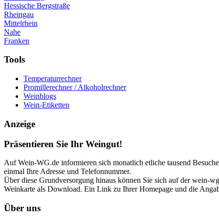
Hessische Bergstraße
Rheingau
Mittelrhein
Nahe
Franken
Tools
Temperaturrechner
Promillerechner / Alkoholrechner
Weinblogs
Wein-Etiketten
Anzeige
Präsentieren Sie Ihr Weingut!
Auf Wein-WG.de informieren sich monatlich etliche tausend Besucher 
einmal Ihre Adresse und Telefonnummer.
Über diese Grundversorgung hinaus können Sie sich auf der wein-wg p
Weinkarte als Download. Ein Link zu Ihrer Homepage und die Angabe
Über uns