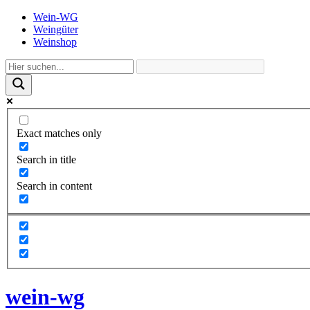
Wein-WG
Weingüter
Weinshop
Exact matches only
Search in title
Search in content
wein-wg