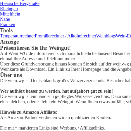
Hessische Bergstraße
Rheingau
Mittelrhein
Nahe
Franken
Tools
Temperaturrechner
Promillerechner / Alkoholrechner
Weinblogs
Wein-Et
Anzeige
Präsentieren Sie Ihr Weingut!
Auf Wein-WG.de informieren sich monatlich etliche tausend Besucher ü
einmal Ihre Adresse und Telefonnummer.
Über diese Grundversorgung hinaus können Sie sich auf der wein-wg pr
Weinkarte als Download. Ein Link zu Ihrer Homepage und die Angabe 
Über uns
Die wein-wg ist Deutschlands großes Winzerverzeichnis. Besucher ha
Wer aufhört besser zu werden, hat aufgehört gut zu sein!
Die wein-wg ist ein händisch gepflegtes Winzerverzeichnis. Dazu samm
einschleichen, oder es fehlt ein Weingut. Wenn Ihnen etwas auffällt, sc
Hinweis zu Amazon Affiliate:
Als Amazon-Partner verdienen wir an qualifizierten Käufen.
Die mit * markierten Links sind Werbung / Affiliatelinks.