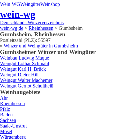
Wein-WG
Weingüter
Weinshop
wein-wg
Deutschlands Winzerverzeichnis
wein-wg.de
>
Rheinhessen
>
Gumbsheim
Gumbsheim
,
Rheinhessen
Postleitzahl (PLZ):
55597
»
Winzer und Weingüter in
Gumbsheim
Gumbsheim
er Winzer und Weingüter
Weinbau
Ludwig
Maqué
Weingut
Lothar
Schmahl
Weingut
Karl H.
Brück
Weingut
Dieter
Hill
Weingut
Walter
Machemer
Weingut
Gernot
Schultheiß
Weinbaugebiete
Ahr
Rheinhessen
Pfalz
Baden
Sachsen
Saale-Unstrut
Mosel
Württemberg