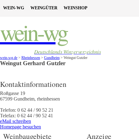
WEIN-WG
WEINGÜTER
WEINSHOP
wein-wg
Deutschlands Winzerverzeichnis
wein-wg.de
>
Rheinhessen
>
Gundheim
>
Weingut Gutzler
Weingut
Gerhard
Gutzler
Kontaktinformationen
Roßgasse 19
67599
Gundheim
,
rheinhessen
Telefon:
0 62 44 / 90 52 21
Telefax:
0 62 44 / 90 52 41
eMail schreiben
Homepage besuchen
Weinbaugebiete
Anzeige