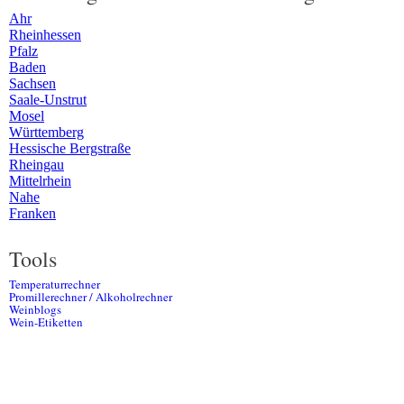
Ahr
Rheinhessen
Pfalz
Baden
Sachsen
Saale-Unstrut
Mosel
Württemberg
Hessische Bergstraße
Rheingau
Mittelrhein
Nahe
Franken
Tools
Temperaturrechner
Promillerechner / Alkoholrechner
Weinblogs
Wein-Etiketten