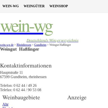
WEIN-WG
WEINGÜTER
WEINSHOP
wein-wg
Deutschlands Winzerverzeichnis
wein-wg.de
>
Rheinhessen
>
Gundheim
>
Weingut Haßlinger
Weingut
Haßlinger
Kontaktinformationen
Hauptstraße 11
67599
Gundheim
,
rheinhessen
Telefon:
0 62 44 / 49 26
Telefax:
0 62 44 / 90 53 08
Weinbaugebiete
Anzeige
Ahr