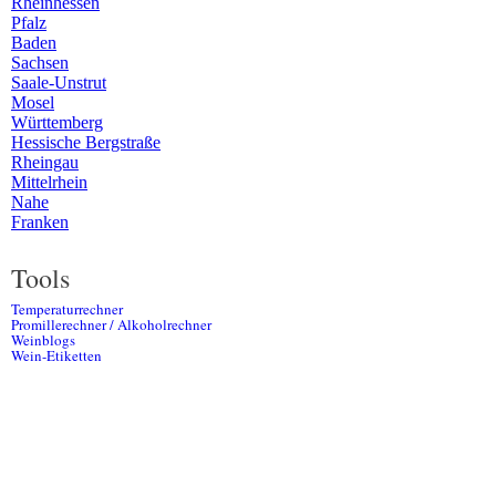
Rheinhessen
Pfalz
Baden
Sachsen
Saale-Unstrut
Mosel
Württemberg
Hessische Bergstraße
Rheingau
Mittelrhein
Nahe
Franken
Tools
Temperaturrechner
Promillerechner / Alkoholrechner
Weinblogs
Wein-Etiketten