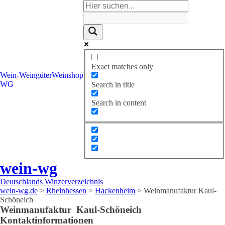
Exact matches only
Wein-
Weingüter
Weinshop
WG
Search in title
Search in content
wein-wg
Deutschlands Winzerverzeichnis
wein-wg.de
>
Rheinhessen
>
Hackenheim
>
Weinmanufaktur Kaul-
Schöneich
Weinmanufaktur
Kaul-Schöneich
Kontaktinformationen