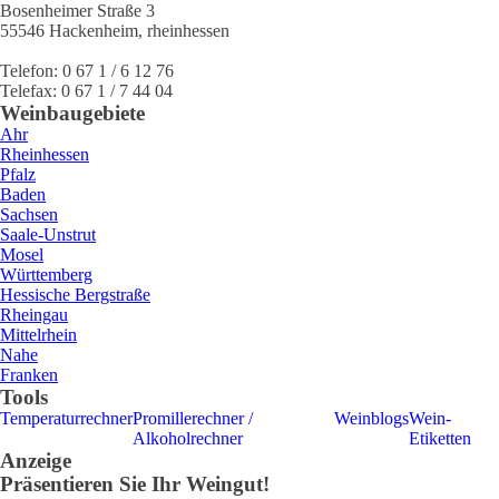
Bosenheimer Straße 3
55546
Hackenheim
,
rheinhessen
Telefon:
0 67 1 / 6 12 76
Telefax:
0 67 1 / 7 44 04
Weinbaugebiete
Ahr
Rheinhessen
Pfalz
Baden
Sachsen
Saale-Unstrut
Mosel
Württemberg
Hessische Bergstraße
Rheingau
Mittelrhein
Nahe
Franken
Tools
Temperaturrechner
Promillerechner /
Weinblogs
Wein-
Alkoholrechner
Etiketten
Anzeige
Präsentieren Sie Ihr Weingut!