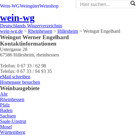
Wein-WG
Weingüter
Weinshop
wein-wg
Deutschlands Winzerverzeichnis
wein-wg.de
>
Rheinhessen
>
Hillesheim
>
Weingut Engelhard
Weingut
Werner
Engelhard
Kontaktinformationen
Untergasse 28
67586
Hillesheim
,
rheinhessen
Telefon:
0 67 33 / 62 98
Telefax:
0 67 33 / 94 93 35
eMail schreiben
Homepage besuchen
Weinbaugebiete
Ahr
Rheinhessen
Pfalz
Baden
Sachsen
Saale-Unstrut
Mosel
Württemberg