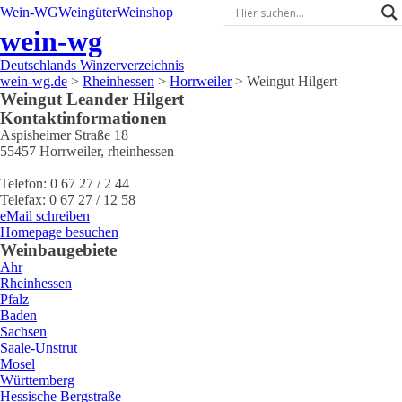
Wein-WG
Weingüter
Weinshop
wein-wg
Deutschlands Winzerverzeichnis
wein-wg.de
>
Rheinhessen
>
Horrweiler
>
Weingut Hilgert
Weingut
Leander
Hilgert
Kontaktinformationen
Aspisheimer Straße 18
55457
Horrweiler
,
rheinhessen
Telefon:
0 67 27 / 2 44
Telefax:
0 67 27 / 12 58
eMail schreiben
Homepage besuchen
Weinbaugebiete
Ahr
Rheinhessen
Pfalz
Baden
Sachsen
Saale-Unstrut
Mosel
Württemberg
Hessische Bergstraße