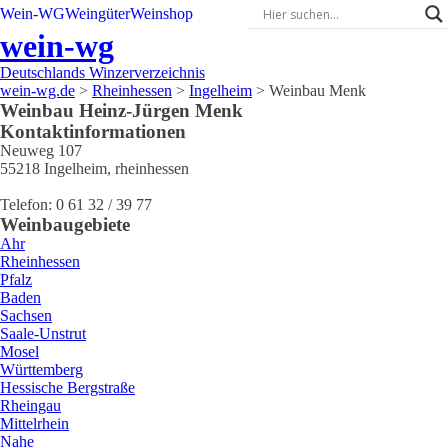
Wein-WG
Weingüter
Weinshop
wein-wg
Deutschlands Winzerverzeichnis
wein-wg.de
>
Rheinhessen
>
Ingelheim
>
Weinbau Menk
Weinbau
Heinz-Jürgen
Menk
Kontaktinformationen
Neuweg 107
55218
Ingelheim
,
rheinhessen
Telefon:
0 61 32 / 39 77
Weinbaugebiete
Ahr
Rheinhessen
Pfalz
Baden
Sachsen
Saale-Unstrut
Mosel
Württemberg
Hessische Bergstraße
Rheingau
Mittelrhein
Nahe