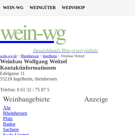
WEIN-WG
WEINGÜTER
WEINSHOP
wein-wg
Deutschlands Winzerverzeichnis
wein-wg.de
>
Rheinhessen
>
Ingelheim
>
Weinbau Weitzel
Weinbau
Wolfgang
Weitzel
Kontaktinformationen
Edelgasse 11
55218
Ingelheim
,
rheinhessen
Telefon:
0 61 32 / 75 87 5
Weinbaugebiete
Anzeige
Ahr
Rheinhessen
Pfalz
Baden
Sachsen
Saale-Unstrut