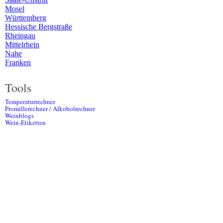
Mosel
Württemberg
Hessische Bergstraße
Rheingau
Mittelrhein
Nahe
Franken
Tools
Temperaturrechner
Promillerechner / Alkoholrechner
Weinblogs
Wein-Etiketten