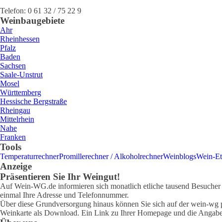
Telefon:
0 61 32 / 75 22 9
Weinbaugebiete
Ahr
Rheinhessen
Pfalz
Baden
Sachsen
Saale-Unstrut
Mosel
Württemberg
Hessische Bergstraße
Rheingau
Mittelrhein
Nahe
Franken
Tools
Temperaturrechner
Promillerechner / Alkoholrechner
Weinblogs
Wein-Et
Anzeige
Präsentieren Sie Ihr Weingut!
Auf Wein-WG.de informieren sich monatlich etliche tausend Besucher ü
einmal Ihre Adresse und Telefonnummer.
Über diese Grundversorgung hinaus können Sie sich auf der wein-wg pr
Weinkarte als Download. Ein Link zu Ihrer Homepage und die Angabe 