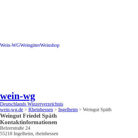
Wein-WG
Weingüter
Weinshop
wein-wg
Deutschlands Winzerverzeichnis
wein-wg.de
>
Rheinhessen
>
Ingelheim
>
Weingut Späth
Weingut
Friedel
Späth
Kontaktinformationen
Belzerstraße 24
55218
Ingelheim
,
rheinhessen