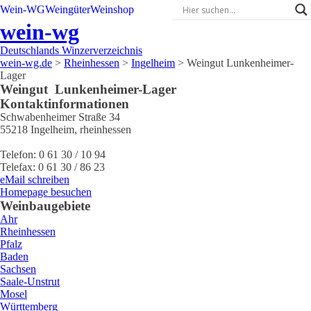
Wein-WG
Weingüter
Weinshop
wein-wg
Deutschlands Winzerverzeichnis
wein-wg.de
>
Rheinhessen
>
Ingelheim
>
Weingut Lunkenheimer-
Lager
Weingut
Lunkenheimer-Lager
Kontaktinformationen
Schwabenheimer Straße 34
55218
Ingelheim
,
rheinhessen
Telefon:
0 61 30 / 10 94
Telefax:
0 61 30 / 86 23
eMail schreiben
Homepage besuchen
Weinbaugebiete
Ahr
Rheinhessen
Pfalz
Baden
Sachsen
Saale-Unstrut
Mosel
Württemberg