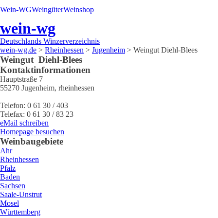
Wein-WG
Weingüter
Weinshop
wein-wg
Deutschlands Winzerverzeichnis
wein-wg.de
>
Rheinhessen
>
Jugenheim
>
Weingut Diehl-Blees
Weingut
Diehl-Blees
Kontaktinformationen
Hauptstraße 7
55270
Jugenheim
,
rheinhessen
Telefon:
0 61 30 / 403
Telefax:
0 61 30 / 83 23
eMail schreiben
Homepage besuchen
Weinbaugebiete
Ahr
Rheinhessen
Pfalz
Baden
Sachsen
Saale-Unstrut
Mosel
Württemberg