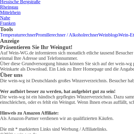
Hessische Bergstraße
Rheingau
Mittelrhein
Nahe
Franken
Tools
Temperaturrechner
Promillerechner / Alkoholrechner
Weinblogs
Wein-Et
Anzeige
Präsentieren Sie Ihr Weingut!
Auf Wein-WG.de informieren sich monatlich etliche tausend Besucher ü
einmal Ihre Adresse und Telefonnummer.
Über diese Grundversorgung hinaus können Sie sich auf der wein-wg pr
Weinkarte als Download. Ein Link zu Ihrer Homepage und die Angabe 
Über uns
Die wein-wg ist Deutschlands großes Winzerverzeichnis. Besucher ha
Wer aufhört besser zu werden, hat aufgehört gut zu sein!
Die wein-wg ist ein händisch gepflegtes Winzerverzeichnis. Dazu samm
einschleichen, oder es fehlt ein Weingut. Wenn Ihnen etwas auffällt, sc
Hinweis zu Amazon Affiliate:
Als Amazon-Partner verdienen wir an qualifizierten Käufen.
Die mit * markierten Links sind Werbung / Affiliatelinks.