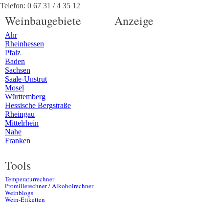
Telefon:
0 67 31 / 4 35 12
Weinbaugebiete
Anzeige
Ahr
Rheinhessen
Pfalz
Baden
Sachsen
Saale-Unstrut
Mosel
Württemberg
Hessische Bergstraße
Rheingau
Mittelrhein
Nahe
Franken
Tools
Temperaturrechner
Promillerechner / Alkoholrechner
Weinblogs
Wein-Etiketten