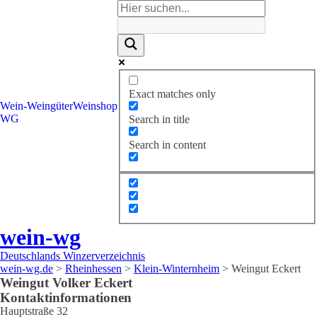
Exact matches only
Wein-
Weingüter
Weinshop
WG
Search in title
Search in content
wein-wg
Deutschlands Winzerverzeichnis
wein-wg.de
>
Rheinhessen
>
Klein-Winternheim
>
Weingut Eckert
Weingut
Volker
Eckert
Kontaktinformationen
Hauptstraße 32