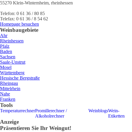
55270
Klein-Winternheim
,
rheinhessen
Telefon:
0 61 36 / 80 85
Telefax:
0 61 36 / 8 54 62
Homepage besuchen
Weinbaugebiete
Ahr
Rheinhessen
Pfalz
Baden
Sachsen
Saale-Unstrut
Mosel
Württemberg
Hessische Bergstraße
Rheingau
Mittelrhein
Nahe
Franken
Tools
Temperaturrechner
Promillerechner /
Weinblogs
Wein-
Alkoholrechner
Etiketten
Anzeige
Präsentieren Sie Ihr Weingut!