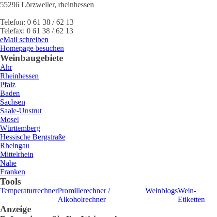
55296
Lörzweiler
,
rheinhessen
Telefon:
0 61 38 / 62 13
Telefax:
0 61 38 / 62 13
eMail schreiben
Homepage besuchen
Weinbaugebiete
Ahr
Rheinhessen
Pfalz
Baden
Sachsen
Saale-Unstrut
Mosel
Württemberg
Hessische Bergstraße
Rheingau
Mittelrhein
Nahe
Franken
Tools
Temperaturrechner
Promillerechner /
Weinblogs
Wein-
Alkoholrechner
Etiketten
Anzeige