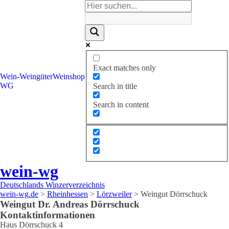
Exact matches only
Wein-
Weingüter
Weinshop
WG
Search in title
Search in content
wein-wg
Deutschlands Winzerverzeichnis
wein-wg.de
>
Rheinhessen
>
Lörzweiler
>
Weingut Dörrschuck
Weingut
Dr. Andreas
Dörrschuck
Kontaktinformationen
Haus Dörrschuck 4